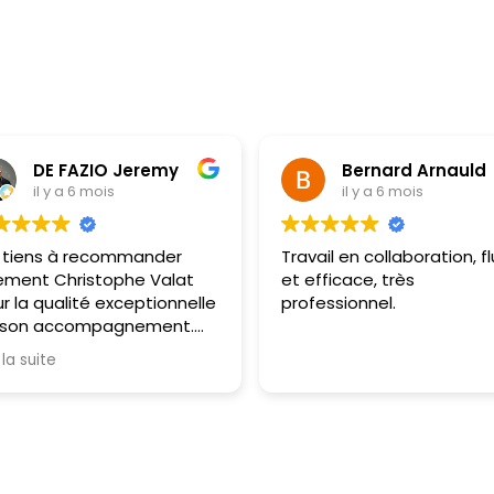
DE FAZIO Jeremy
Bernard Arnauld
il y a 6 mois
il y a 6 mois
 tiens à recommander
Travail en collaboration, f
ement Christophe Valat
et efficace, très
r la qualité exceptionnelle
professionnel.
 son accompagnement.
istophe fait preuve d’un
 la suite
fessionnalisme rare : il est
 seulement d'une
ctualité exemplaire, mais
se distingue surtout par sa
acité d'écoute et sa
mpréhension immédiate