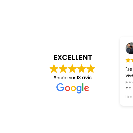
EXCELLENT
"Je
viv
Basée sur
13 avis
pou
de
Chr
Lire
pro
non
pon
il 
cap
co