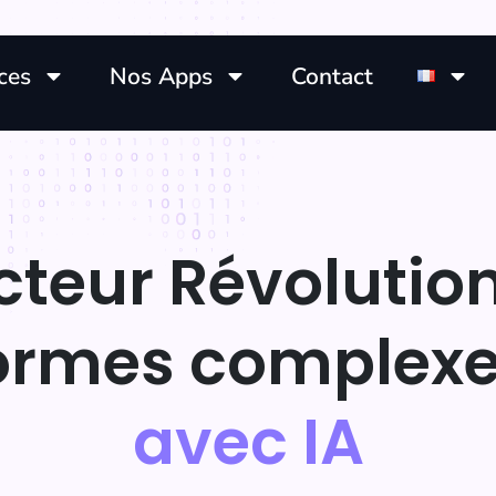
ces
Nos Apps
Contact
teur Révolutio
formes complex
avec IA